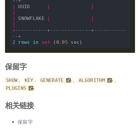
--+
|
 UUID      
|
|
|
|
 SNOWFLAKE 
|
|
|
+
-----------+--------------+-----------
--+
2
rows
in
set
 (
0
.
05
保留字
、
、
、
、
SHOW
KEY
GENERATE
ALGORITHM
PLUGINS
相关链接
保留字