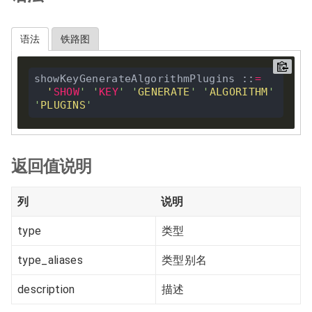
语法
铁路图
showKeyGenerateAlgorithmPlugins ::
=
'
SHOW
'
'
KEY
'
'
GENERATE
'
'
ALGORITHM
'
'
PLUGINS
'
返回值说明
列
说明
type
类型
type_aliases
类型别名
description
描述