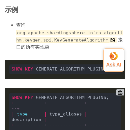
示例
查询
org.apache.shardingsphere.infra.algorit
接
hm.keygen.spi.KeyGenerateAlgorithm
口的所有实现类
SHOW
KEY
SHOW
KEY
+
-----------+--------------+-----------
--+
|
type
|
 type_aliases 
|
description 
|
+
-----------+--------------+-----------