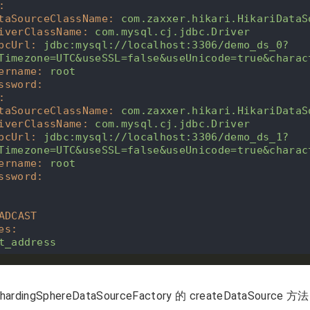
:
taSourceClassName
:
com.zaxxer.hikari.HikariDataS
iverClassName
:
com.mysql.cj.jdbc.Driver
bcUrl
:
jdbc:mysql://localhost:3306/demo_ds_0?
Timezone=UTC&useSSL=false&useUnicode=true&charac
ername
:
root
ssword
:
:
taSourceClassName
:
com.zaxxer.hikari.HikariDataS
iverClassName
:
com.mysql.cj.jdbc.Driver
bcUrl
:
jdbc:mysql://localhost:3306/demo_ds_1?
Timezone=UTC&useSSL=false&useUnicode=true&charac
ername
:
root
ssword
:
ADCAST
es
:
t_address
hardingSphereDataSourceFactory 的 createDataSour