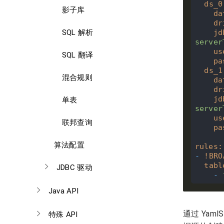
ds_0
影子库
da
dr
jd
SQL 解析
server
us
SQL 翻译
pa
ds_1
混合规则
da
dr
jd
单表
server
us
联邦查询
pa
算法配置
rules
:
-
!
BRO
tabl
JDBC 驱动
-
Java API
通过 YamlS
特殊 API