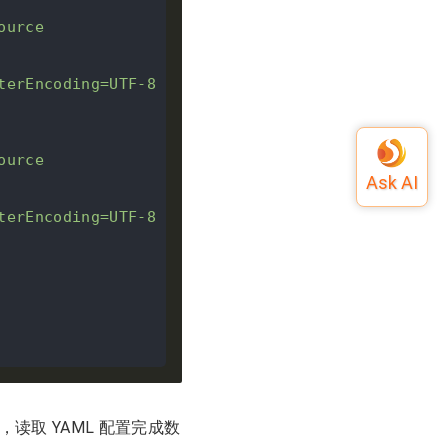
ource
terEncoding=UTF-8
ource
terEncoding=UTF-8
ce 方法，读取 YAML 配置完成数