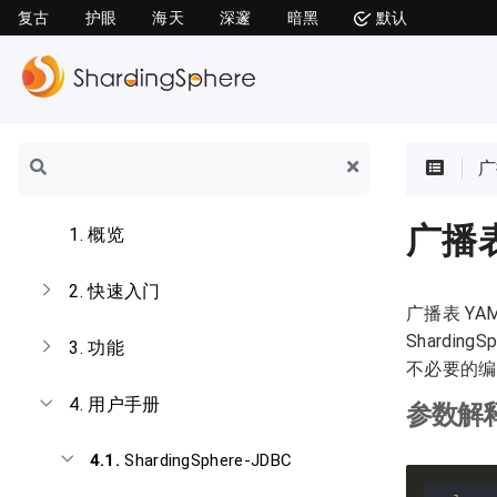
复古
护眼
海天
深邃
暗黑
默认
广
广播
1.
概览
2.
快速入门
广播表 Y
Shardin
3.
功能
不必要的编
4.
用户手册
参数解
4.1.
ShardingSphere-JDBC