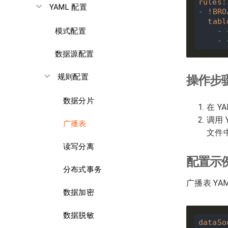
rules
:
YAML 配置
-
!
BRO
tabl
-
模式配置
-
数据源配置
规则配置
操作步
数据分片
在 Y
调用 Y
广播表
文件中
读写分离
配置示
分布式事务
广播表 YA
数据加密
数据脱敏
dataSo