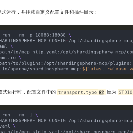
P 模式运行，并挂载自定义配置文件和插件目录：
 run --rm -p 18088:18088 
 SHARDINGSPHERE_MCP_CONFIG
=
/opt/shardingsphere-mcp
aml 
aml:ro 
 /path/to/plugins:/opt/shardingsphere-mcp/plugins:
cr.io/apache/shardingsphere-mcp:
${
latest.release.v
IO 模式运行时，配置文件中的
应为
transport.type
STDIO
 run --rm -i 
 SHARDINGSPHERE_MCP_CONFIG
=
/opt/shardingsphere-mcp
yaml 