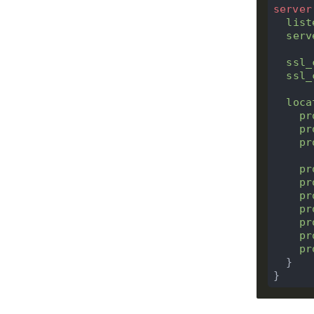
server
list
serv
ssl_
ssl_
loca
pr
pr
pr
pr
pr
pr
pr
pr
pr
pr
  }
