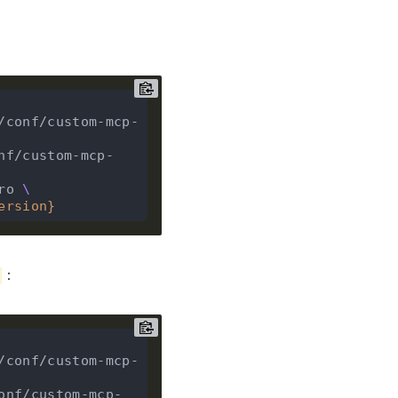
/conf/custom-mcp-
ro 
ersion
}
：
/conf/custom-mcp-