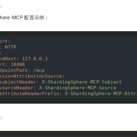
。
Sphere-MCP 配置示例：
ort
:
:
HTTP
:
ndHost
:
127.0
.0
.1
rt
:
18088
dpointPath
:
/mcp
ssionAttributionSource
:
subjectHeader
:
X-ShardingSphere-MCP-Subject
sourceHeader
:
X-ShardingSphere-MCP-Source
attributeHeaderPrefix
:
X-ShardingSphere-MCP-Attr
例：