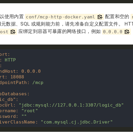
像可以使用内置
配置和空的
conf/mcp-http-docker.yaml
用元数据、SQL 或规则能力前，请先准备自定义配置文件。 HT
应绑定到容器可暴露的网络接口，例如
Host
0.0.0.0
ort
:
:
HTTP
:
ndHost
:
0.0
.0
.0
rt
:
18088
dpointPath
:
/mcp
eDatabases
:
ic_db"
:
bcUrl
:
"jdbc:mysql://127.0.0.1:3307/logic_db"
ername
:
"root"
ssword
:
""
iverClassName
:
"com.mysql.cj.jdbc.Driver"