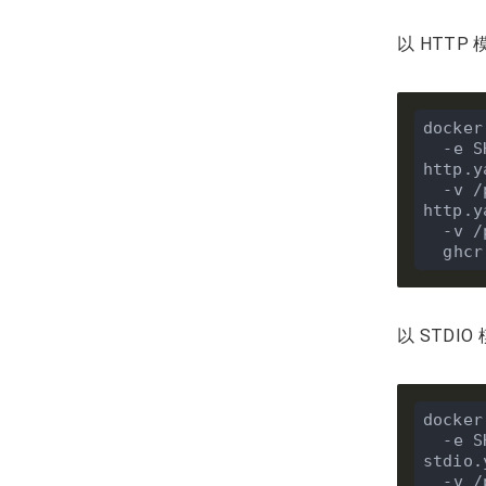
以 HTT
docker
  -e
http.y
  -v /path/to/mcp-http.yaml:/opt/shardingsphere-mcp/conf/custom-mcp-
http.y
  -v
  gh
以 STD
docker
  -e
stdio.
  -v /path/to/mcp-stdio.yaml:/opt/shardingsphere-mcp/conf/custom-mcp-