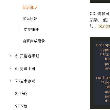
部署说明
OCI 镜
常见问题
启动。 使
时，
bind
功能插件
自研集成附录
transp
type
http
5.
开发者手册
bi
po
en
6.
测试手册
runtim
7.
技术参考
"log
jd
us
8.
FAQ
pa
dr
9.
下载