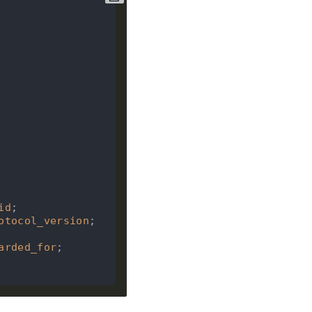
id
;

otocol_version
;

arded_for
;
