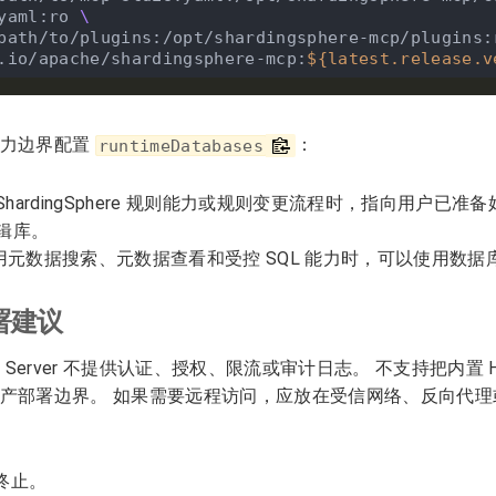
yaml:ro 
 /path/to/plugins:/opt/shardingsphere-mcp/plugins:
cr.io/apache/shardingsphere-mcp:
${
latest.release.v
能力边界配置
：
runtimeDatabases
ShardingSphere 规则能力或规则变更流程时，指向用户已准备好的 Sh
逻辑库。
用元数据搜索、元数据查看和受控 SQL 能力时，可以使用数据
署建议
P Server 不提供认证、授权、限流或审计日志。 不支持把内置 HT
产部署边界。 如果需要远程访问，应放在受信网络、反向代理
 终止。