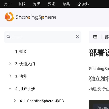
复古
护眼
海天
深邃
暗黑
默认
部
部署
1.
概览
2.
快速入门
Shardi
3.
功能
独立发
4.
用户手册
构建发行包
4.1.
ShardingSphere-JDBC