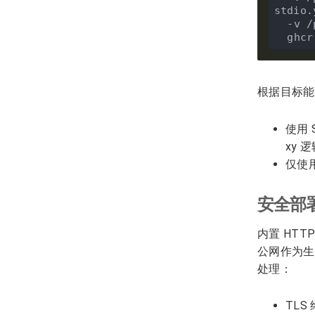
stdio.
  -v
  gh
根据目标
使用 
xy 
仅使
安全部
内置 HTT
公网作为生
处理：
TLS