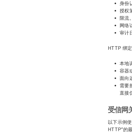
身份
授权
限流
网络
审计
HTTP 绑
本地
容器
面向
需要
直接
受信网关
以下示例使用
HTTP”的