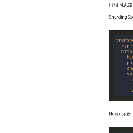
用相同思路
Sharding
transp
type
http
bi
po
en
se
Nginx 示