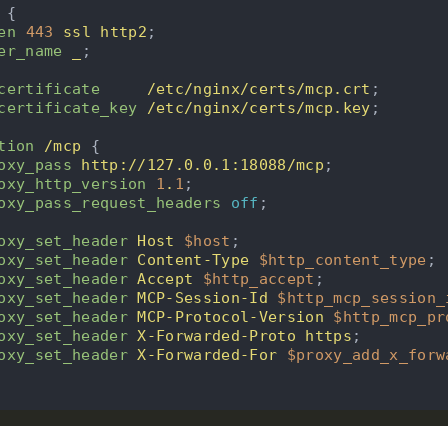
 {

en
443
ssl
http2
;

er_name
_
;

certificate
/etc/nginx/certs/mcp.crt
;

certificate_key
/etc/nginx/certs/mcp.key
;

tion
/mcp
 {

oxy_pass
http://127.0.0.1:18088/mcp
;

oxy_http_version
1
.
1
;

oxy_pass_request_headers
off
;

oxy_set_header
Host
$host
;

oxy_set_header
Content-Type
$http_content_type
;

oxy_set_header
Accept
$http_accept
;

oxy_set_header
MCP-Session-Id
$http_mcp_session_
oxy_set_header
MCP-Protocol-Version
$http_mcp_pr
oxy_set_header
X-Forwarded-Proto
https
;

oxy_set_header
X-Forwarded-For
$proxy_add_x_forw