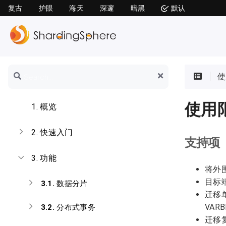
复古
护眼
海天
深邃
暗黑
默认
使
使用
1.
概览
2.
快速入门
支持项
3.
功能
将外围
目标端
3.1.
数据分片
迁移
VAR
3.2.
分布式事务
迁移