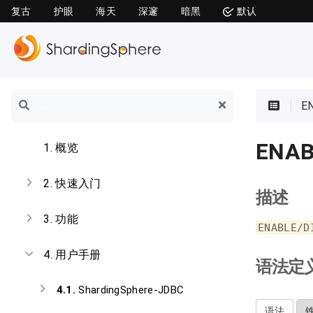
复古
护眼
海天
深邃
暗黑
默认
E
ENAB
1.
概览
2.
快速入门
描述
3.
功能
ENABLE/D
4.
用户手册
语法定
4.1.
ShardingSphere-JDBC
语法