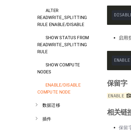
ALTER
DISABL
READWRITE_SPLITTING
RULE ENABLE/DISABLE
启用指
SHOW STATUS FROM
READWRITE_SPLITTING
RULE
ENABLE
SHOW COMPUTE
NODES
保留字
ENABLE/DISABLE
COMPUTE NODE
ENABLE
数据迁移
相关链
插件
保留