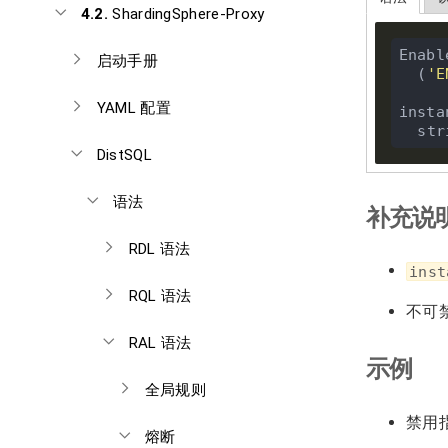
4.2.
ShardingSphere-Proxy
Enabl
启动手册
  (
'E
YAML 配置
insta
DistSQL
语法
补充说
RDL 语法
inst
RQL 语法
不可禁
RAL 语法
示例
全局规则
禁用指
熔断