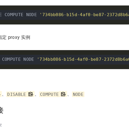
E COMPUTE NODE 
'734bb086-b15d-4af0-be87-2372d8b6
定 proxy 实例
 COMPUTE NODE 
'734bb086-b15d-4af0-be87-2372d8b6a
、
、
、
DISABLE
COMPUTE
NODE
接
字