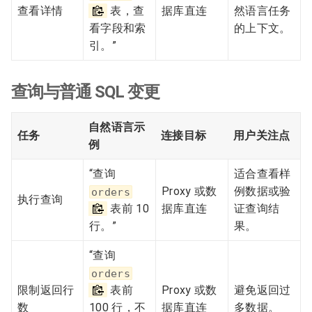
查看详情
表，查
据库直连
然语言任务
看字段和索
的上下文。
引。”
查询与普通 SQL 变更
自然语言示
任务
连接目标
用户关注点
例
“查询
适合查看样
Proxy 或数
例数据或验
orders
执行查询
表前 10
据库直连
证查询结
行。”
果。
“查询
orders
限制返回行
表前
Proxy 或数
避免返回过
数
100 行，不
据库直连
多数据。