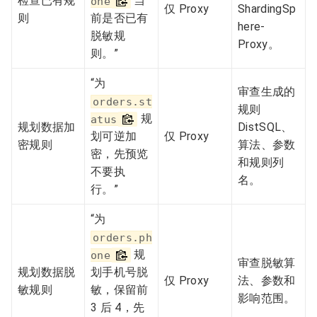
检查已有规
当
one
仅 Proxy
ShardingSp
则
前是否已有
here-
脱敏规
Proxy。
则。”
“为
审查生成的
orders.st
规则
规
atus
规划数据加
DistSQL、
划可逆加
仅 Proxy
密规则
算法、参数
密，先预览
和规则列
不要执
名。
行。”
“为
orders.ph
规
one
审查脱敏算
规划数据脱
划手机号脱
仅 Proxy
法、参数和
敏规则
敏，保留前
影响范围。
3 后 4，先