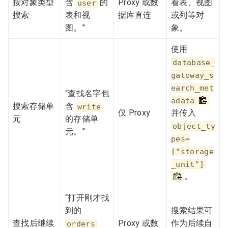
按对象类型
含
的
Proxy 或数
看表、视图
user
搜索
表和视
据库直连
或列等对
图。”
象。
使用
database_
gateway_s
earch_met
“查找名字包
adata
搜索存储单
含
write
仅 Proxy
并传入
元
的存储单
object_ty
元。”
pes=
["storage
_unit"]
。
“打开刚才找
到的
搜索结果可
查找后继续
Proxy 或数
作为后续自
orders