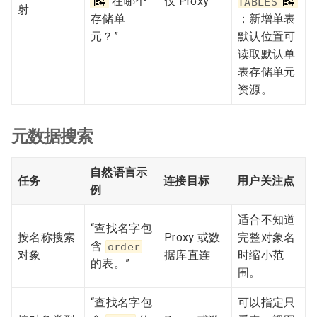
在哪个
仅 Proxy
TABLES
射
存储单
；新增单表
元？”
默认位置可
读取默认单
表存储单元
资源。
元数据搜索
自然语言示
任务
连接目标
用户关注点
例
适合不知道
“查找名字包
按名称搜索
Proxy 或数
完整对象名
含
order
对象
据库直连
时缩小范
的表。”
围。
“查找名字包
可以指定只