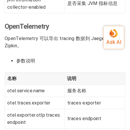
是否采集 JVM 指标信息
collector-enabled
OpenTelemetry
OpenTelemetry 可以导出 tracing 数据到 Jaeger，
Zipkin。
参数说明
名称
说明
otel.service.name
服务名称
otel.traces.exporter
traces exporter
otel.exporter.otlp.traces.
traces endpoint
endpoint