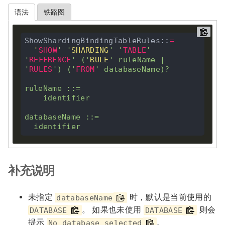
语法
铁路图
ShowShardingBindingTableRules::
=
'
SHOW
'
'
SHARDING
'
'
TABLE
'
'
REFERENCE
'
 (
'
RULE
'
 ruleName 
|
'
RULES
'
) (
'
FROM
'
 databaseName)
?
ruleName ::
=
    identifier

databaseName ::
=
补充说明
未指定
时，默认是当前使用的
databaseName
。 如果也未使用
则会
DATABASE
DATABASE
提示
。
No database selected