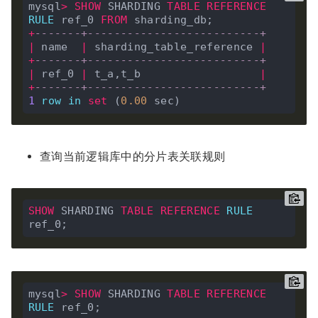
mysql
>
SHOW
 SHARDING 
TABLE
REFERENCE
RULE
 ref_0 
FROM
+
-------+--------------------------+
|
 name  
|
 sharding_table_reference 
|
+
-------+--------------------------+
|
 ref_0 
|
 t_a,t_b                  
|
+
-------+--------------------------+
1
row
in
set
 (
0
.
00
查询当前逻辑库中的分片表关联规则
SHOW
 SHARDING 
TABLE
REFERENCE
RULE
mysql
>
SHOW
 SHARDING 
TABLE
REFERENCE
RULE