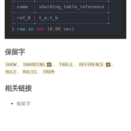
+
-------+--------------------------+
|
 name  
|
 sharding_table_reference 
|
+
-------+--------------------------+
|
 ref_0 
|
 t_a,t_b                  
|
+
-------+--------------------------+
1
row
in
set
 (
0
.
00
保留字
、
、
、
、
SHOW
SHARDING
TABLE
REFERENCE
、
、
RULE
RULES
FROM
相关链接
保留字