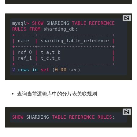
mysql
>
SHOW
 SHARDING 
TABLE
REFERENCE
RULES
FROM
+
-------+--------------------------+
|
 name  
|
 sharding_table_reference 
|
+
-------+--------------------------+
|
 ref_0 
|
 t_a,t_b                  
|
|
 ref_1 
|
 t_c,t_d                  
|
+
-------+--------------------------+
2
rows
in
set
 (
0
.
00
查询当前逻辑库中的分片表关联规则
SHOW
 SHARDING 
TABLE
REFERENCE
RULES