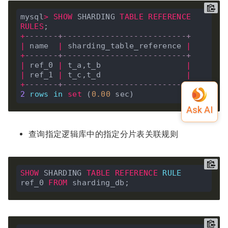
mysql
>
SHOW
 SHARDING 
TABLE
REFERENCE
RULES
+
-------+--------------------------+
|
 name  
|
 sharding_table_reference 
|
+
-------+--------------------------+
|
 ref_0 
|
 t_a,t_b                  
|
|
 ref_1 
|
 t_c,t_d                  
|
+
-------+--------------------------+
2
rows
in
set
 (
0
.
00
查询指定逻辑库中的指定分片表关联规则
SHOW
 SHARDING 
TABLE
REFERENCE
RULE
ref_0 
FROM