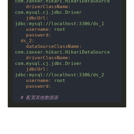
com.zaxxer.hikari.HikariDataSource
driverClassName
:
com.mysql.cj.jdbc.Driver
jdbcUrl
:
jdbc:mysql://localhost:3306/ds_1
username
:
root
password
:
ds_2
:
dataSourceClassName
:
com.zaxxer.hikari.HikariDataSource
driverClassName
:
com.mysql.cj.jdbc.Driver
jdbcUrl
:
jdbc:mysql://localhost:3306/ds_2
username
:
root
password
:
# 配置其他数据源