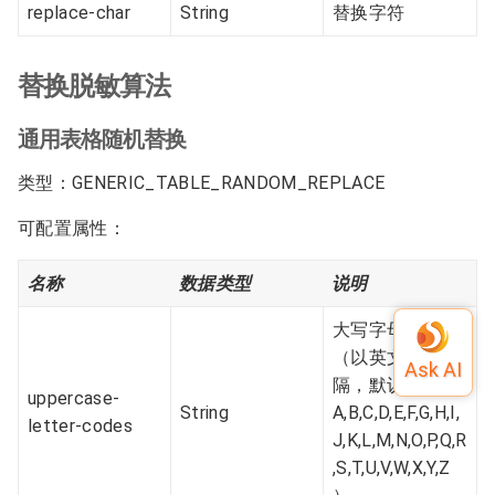
replace-char
String
替换字符
替换脱敏算法
通⽤表格随机替换
类型：GENERIC_TABLE_RANDOM_REPLACE
可配置属性：
名称
数据类型
说明
大写字母码表
（以英文逗号分
隔，默认值：
uppercase-
String
A,B,C,D,E,F,G,H,I,
letter-codes
J,K,L,M,N,O,P,Q,R
,S,T,U,V,W,X,Y,Z