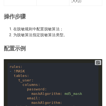
:,<,>,|）
操作步骤
在脱敏规则中配置脱敏算法；
为脱敏算法指定脱敏算法类型。
配置示例
rules
:
-
!
MASK
tables
:
t_user
:
columns
:
password
:
maskAlgorithm
:
md5_mask
email
:
maskAlgorithm
: