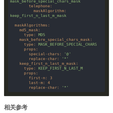
mask_before_special_chars_mask
telephone
:
maskAlgorithm
:
keep_first_n_last_m_mask
maskAlgorithms
:
md5_mask
:
type
:
MD5
mask_before_special_chars_mask
:
type
:
MASK_BEFORE_SPECIAL_CHARS
props
:
special-chars
:
'@'
replace-char
:
'*'
keep_first_n_last_m_mask
:
type
:
KEEP_FIRST_N_LAST_M
props
:
first-n
:
3
last-m
:
4
replace-char
:
'*'
相关参考