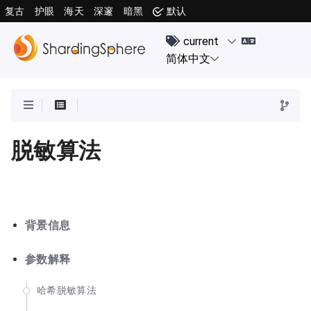
复古
护眼
海天
深邃
暗黑
默认
脱敏算法
背景信息
参数解释
哈希脱敏算法