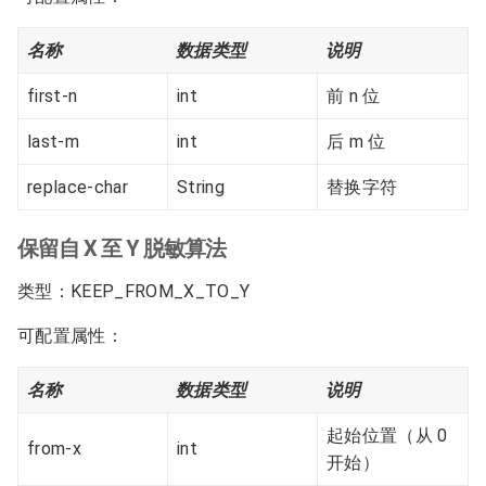
名称
数据类型
说明
first-n
int
前 n 位
last-m
int
后 m 位
replace-char
String
替换字符
保留自 X 至 Y 脱敏算法
类型：KEEP_FROM_X_TO_Y
可配置属性：
名称
数据类型
说明
起始位置（从 0
from-x
int
开始）