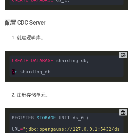
配置 CDC Server
创建逻辑库。
CREATE
DATABASE
 sharding_db;

\
c
注册存储单元。
REGISTER 
STORAGE
 UNIT ds_0 (

URL
=
"jdbc:opengauss://127.0.0.1:5432/ds