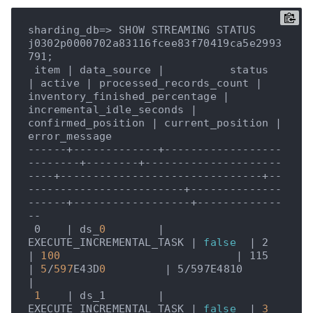
sharding_db=> SHOW STREAMING STATUS 
j0302p0000702a83116fcee83f70419ca5e2993
791;

 item 
| data_source |
          status 
| active |
 processed_records_count 
| 
inventory_finished_percentage |
incremental_idle_seconds 
| 
confirmed_position |
 current_position 
| 
error_message

------+-------------+------------------
--------+--------+---------------------
----+-------------------------------+--
------------------------+--------------
------+------------------+-------------
--

 0    |
 ds_
0
| 
EXECUTE_INCREMENTAL_TASK |
false
| 2                       
|
100
| 115                      
|
5
/
597
E43D
0
| 5/597E4810       
|
1
| ds_1        |
EXECUTE_INCREMENTAL_TASK 
| 
false
  |
3