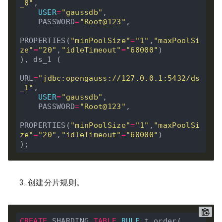
_0"
,

USER
=
"gaussdb"
,

    PASSWORD
=
"Root@123"
,

PROPERTIES(
"minPoolSize"
=
"1"
,
"maxPoolSi
ze"
=
"20"
,
"idleTimeout"
=
"60000"
)

), ds_1 (

URL
=
"jdbc:opengauss://127.0.0.1:5432/ds
_1"
,

USER
=
"gaussdb"
,

    PASSWORD
=
"Root@123"
,

PROPERTIES(
"minPoolSize"
=
"1"
,
"maxPoolSi
ze"
=
"20"
,
"idleTimeout"
=
"60000"
)

创建分片规则。
CREATE
 SHARDING 
TABLE
RULE
 t_order(
