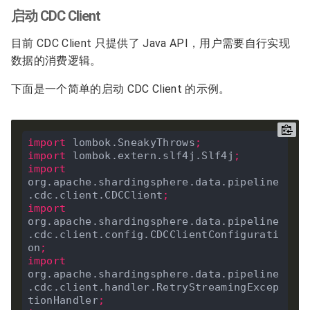
启动 CDC Client
目前 CDC Client 只提供了 Java API，用户需要自行实现
数据的消费逻辑。
下面是一个简单的启动 CDC Client 的示例。
import
 lombok.SneakyThrows
;
import
 lombok.extern.slf4j.Slf4j
;
import
org.apache.shardingsphere.data.pipeline
.cdc.client.CDCClient
;
import
org.apache.shardingsphere.data.pipeline
.cdc.client.config.CDCClientConfigurati
on
;
import
org.apache.shardingsphere.data.pipeline
.cdc.client.handler.RetryStreamingExcep
tionHandler
;