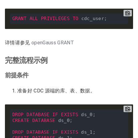
GRANT
ALL
PRIVILEGES
TO
详情请参见
openGauss GRANT
完整流程示例
前提条件
准备好 CDC 源端的库、表、数据。
DROP
DATABASE
IF
EXISTS
CREATE
DATABASE
 ds_0;

DROP
DATABASE
IF
EXISTS
CREATE
DATABASE