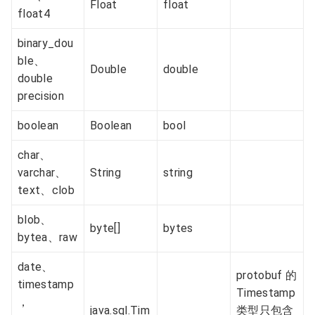
Float
float
float4
binary_dou
ble、
Double
double
double
precision
boolean
Boolean
bool
char、
varchar、
String
string
text、clob
blob、
byte[]
bytes
bytea、raw
date、
protobuf 的
timestamp
Timestamp
，
java.sql.Tim
类型只包含