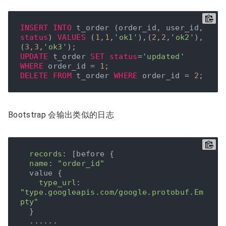
INSERT
INTO
 t_order (order_id, user_id, 
status
) 
VALUES
 (
1
,
1
,
'ok1'
),(
2
,
2
,
'ok2'
),
(
3
,
3
,
'ok3'
UPDATE
 t_order 
SET
status
=
'updated'
WHERE
 order_id = 
1
DELETE
FROM
 t_order 
WHERE
 order_id = 
2
Bootstrap 会输出类似的日志
records
: [before {

name
: 
"order_id"
  value {

type_url
: 
"type.googleapis.com/google.protobuf.Em
pty"
  }
