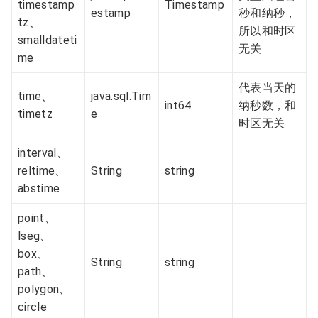
timestamp
Timestamp
estamp
秒和纳秒，
tz、
所以和时区
smalldateti
无关
me
代表当天的
time、
java.sql.Tim
int64
纳秒数，和
timetz
e
时区无关
interval、
reltime、
String
string
abstime
point、
lseg、
box、
String
string
path、
polygon、
circle