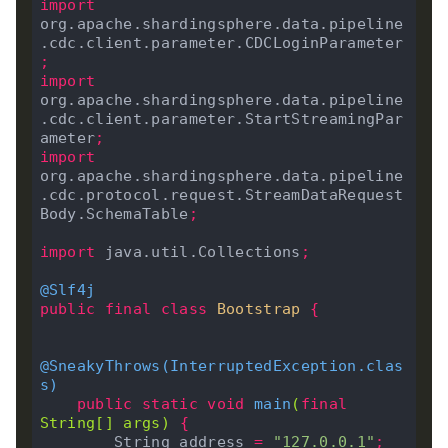
import
org.apache.shardingsphere.data.pipeline
.cdc.client.parameter.CDCLoginParameter
;
import
org.apache.shardingsphere.data.pipeline
.cdc.client.parameter.StartStreamingPar
ameter
;
import
org.apache.shardingsphere.data.pipeline
.cdc.protocol.request.StreamDataRequest
Body.SchemaTable
;
import
 java.util.Collections
;
@Slf4j
public
final
class
Bootstrap
{
@SneakyThrows
(
InterruptedException
.
clas
s
)
public
static
void
main
(
final
String
[]
 args
)
{
        String address 
=
"127.0.0.1"
;