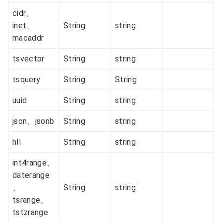
cidr、
inet、
String
string
macaddr
tsvector
String
string
tsquery
String
String
uuid
String
string
json、jsonb
String
string
hll
String
string
int4range、
daterange
、
String
string
tsrange、
tstzrange