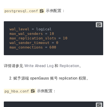
示例配置：
postgresql.conf
wal_level
max_wal_senders
 = 
10
max_replication_slots
 = 
10
wal_sender_timeout
 = 
0
max_connections
 = 
600
详情请参见
Write Ahead Log
和
Replication
。
赋予源端 openGauss 账号 replication 权限。
示例配置：
pg_hba.conf