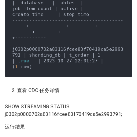
|  database   |
 tables  
| 
job_item_count |
 active 
|     
create_time     |
 stop_time 

---------------------------------------
-----+-------------+---------+---------
-------+--------+---------------------
+-----------

j0302p0000702a83116fcee83f70419ca5e2993
791 
| sharding_db |
 t_order 
| 1              
|
true
| 2023-10-27 22:01:27 |
(
1
查看 CDC 任务详情
SHOW STREAMING STATUS
j0302p0000702a83116fcee83f70419ca5e2993791;
运行结果