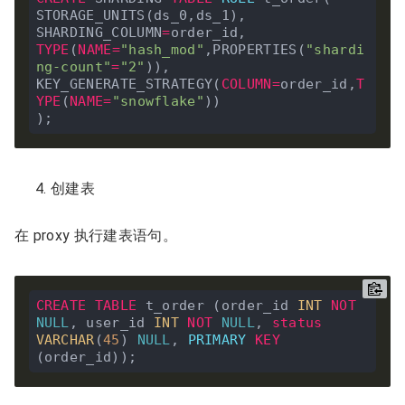
STORAGE_UNITS(ds_0,ds_1),

SHARDING_COLUMN
=
TYPE
(
NAME
=
"hash_mod"
,PROPERTIES(
"shardi
ng-count"
=
"2"
)),

KEY_GENERATE_STRATEGY(
COLUMN
=
order_id,
T
YPE
(
NAME
=
"snowflake"
))

创建表
在 proxy 执行建表语句。
CREATE
TABLE
 t_order (order_id 
INT
NOT
NULL
, user_id 
INT
NOT
NULL
, 
status
VARCHAR
(
45
) 
NULL
, 
PRIMARY
KEY