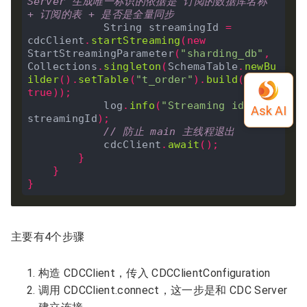
Server 生成唯一标识的依据是 订阅的数据库名称 
+ 订阅的表 + 是否是全量同步
            String streamingId 
=
cdcClient
.
startStreaming
(
new
StartStreamingParameter
(
"sharding_db"
,
Collections
.
singleton
(
SchemaTable
.
newBu
ilder
().
setTable
(
"t_order"
).
build
()),
true
));
            log
.
info
(
"Streaming id={}"
,
streamingId
);
// 防止 main 主线程退出
            cdcClient
.
await
();
}
}
}
主要有4个步骤
构造 CDCClient，传入 CDCClientConfiguration
调用 CDCClient.connect，这一步是和 CDC Server