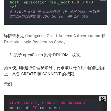
host
replication
repl_acct
0.0
.0
.0
/0
md5
# 0.0.0.0/0 表示允许任意 IP 地址访问，可以根
据实际情况调整成 CDC Server 的 IP 地址
详情请参见
Configuring Client Access Authentication
和
Example: Logic Replication Code
。
赋予 openGauss 账号 DDL DML 权限。
如果使用非超级管理员账号，要求该账号在用到的数据库
上，具备 CREATE 和 CONNECT 的权限。
示例：
GRANT
CREATE
, 
CONNECT
ON
DATABASE
source_ds 
TO