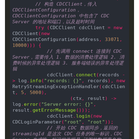
// 构造 CDCClient，传入 
CDCClientConfiguration，
CDCClientConfiguration 中包含了 CDC 
Server 的地址和端口，以及超时时间
try
(
CDCClient cdcClient 
=
new
CDCClient
(
new
CDCClientConfiguration
(
address
,
33071
,
10000
)))
{
// 先调用 connect 连接到 CDC 
Server，需要传入 1. 数据的消费处理逻辑 2. 消
费时候的异常处理逻辑 3. 服务端错误的异常处理逻
辑
            cdcClient
.
connect
(
records 
-
>
 log
.
info
(
"records: {}"
,
 records
),
new
RetryStreamingExceptionHandler
(
cdcClien
t
,
5
,
5000
),
(
ctx
,
 result
)
->
log
.
error
(
"Server error: {}"
,
result
.
getErrorMessage
()));
            cdcClient
.
login
(
new
CDCLoginParameter
(
"root"
,
"root"
));
// 开始 CDC 数据同步，返回的 
streamingId 是这次 CDC 任务的唯一标识，CDC 