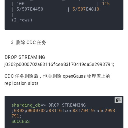
| 100                           |
115
| 5/597E4450         |
5
/
597
E481
0
|

删除 CDC 任务
DROP STREAMING
j0302p0000702a83116fcee83f70419ca5e2993791;
CDC 任务删除后，也会删除 openGauss 物理库上的
replication slots
sharding_db
=> DROP STREAMING 
j
0302
p
0000702
a
83116
fcee
83
f
70419
ca
5
e
2993
791
SUCCESS