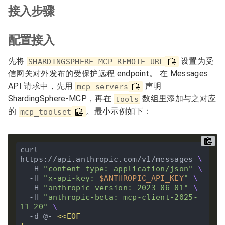
接入步骤
配置接入
先将
设置为受
SHARDINGSPHERE_MCP_REMOTE_URL
信网关对外发布的受保护远程 endpoint。 在 Messages
API 请求中，先用
声明
mcp_servers
ShardingSphere-MCP，再在
数组里添加与之对应
tools
的
。最小示例如下：
mcp_toolset
curl 
https://api.anthropic.com/v1/messages 
  -H 
"content-type: application/json"
  -H 
"x-api-key: 
$ANTHROPIC_API_KEY
"
  -H 
"anthropic-version: 2023-06-01"
  -H 
"anthropic-beta: mcp-client-2025-
11-20"
  -d @- 