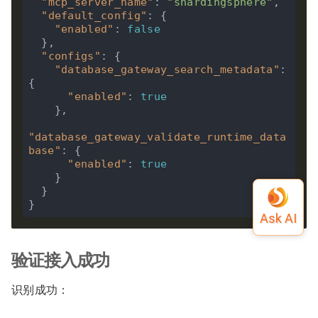
"mcp_server_name"
: 
"shardingsphere"
,

"default_config"
: {

"enabled"
: 
false
  },

"configs"
: {

"database_gateway_search_metadata"
: 
{

"enabled"
: 
true
    },

"database_gateway_validate_runtime_data
base"
: {

"enabled"
: 
true
    }

  }

验证接入成功
识别成功：