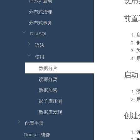
使用
Proxy 启动
分布式治理
前置
分布式事务
DistSQL
启
创
语法
为
使用
启
数据分片
启动 S
读写分离
数据加密
启
影子库压测
数据库发现
创建
配置手册
连
Docker 镜像