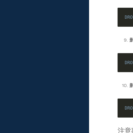
DRO
DRO
DRO
注意