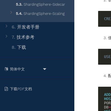
5.3.
ShardingSphere-Sidecar
5.4.
ShardingSphere-Scaling
CRE
6.
开发者手册
7.
技术参考
8.
下载
USE
下载PDF文档
ADD
HOS
POR
DB
=