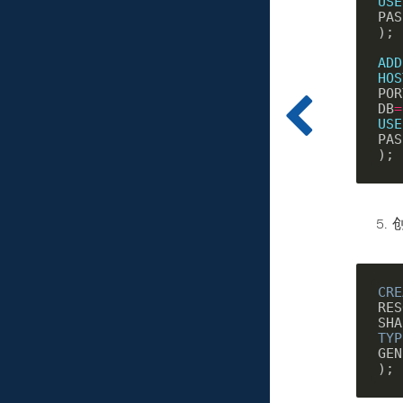
USE
PAS
);

ADD
HOS
POR
DB
=
USE
PAS
CRE
RES
SHA
TYP
GEN