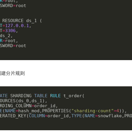
R
=
root,

SWORD
=
root

T
=
127
.
0
.
0
.
1
,

T
=
3306
,

R
=
root,

SWORD
=
root

创建分片规则
ATE
 SHARDING 
TABLE
RULE
 t_order(

OURCES(ds_0,ds_1),

RDING_COLUMN
=
E
(
NAME
=
hash_mod,PROPERTIES(
"sharding-count"
=
4
)),

ERATED_KEY(
COLUMN
=
order_id,
TYPE
(
NAME
=
snowflake,PR