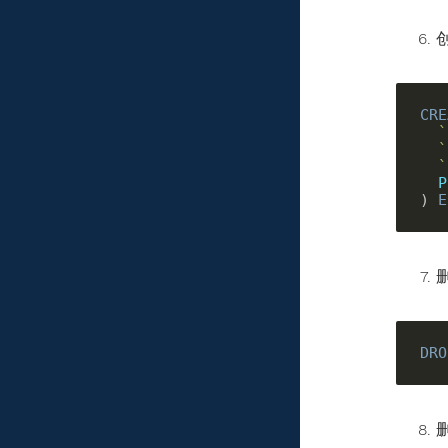
CRE
`
`
`
P
) 
E
DRO