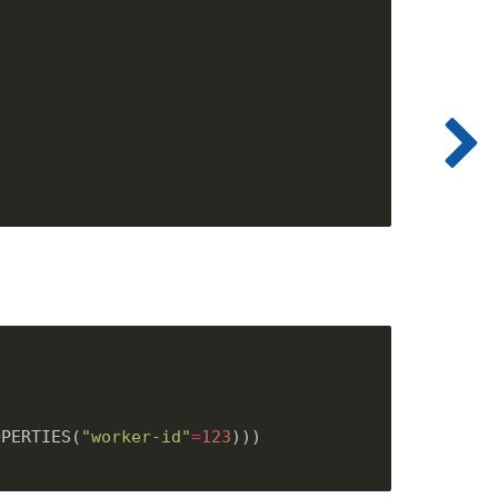
OPERTIES(
"worker-id"
=
123
)))
