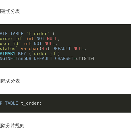
创建切分表
ATE
TABLE
`
t_order
`
 (

order_id
`
int
NOT
NULL
,

user_id
`
int
NOT
NULL
,

status
`
varchar
(
45
) 
DEFAULT
NULL
,

RIMARY
KEY
 (
`
order_id
`
)

NGINE
=
InnoDB
DEFAULT
CHARSET
=
删除切分表
P
TABLE
删除分片规则