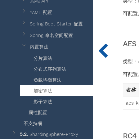
类型：
Java API
YAML 配置
可配置
Spring Boot Starter 配置
Spring 命名空间配置
AE
内置算法
分片算法
类型：A
分布式序列算法
可配置
负载均衡算法
名称
加密算法
影子算法
aes-k
属性配置
不支持项
5.2.
ShardingSphere-Proxy
RC