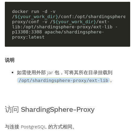
docker run 
-d
 -v 
/
${
your_work_dir
}
/conf:/opt/shardingsphere-
proxy/conf -v /
${
your_work_dir
}
/ext-
lib:/opt/shardingsphere-proxy/ext-lib -
p13308:3308 apache/shardingsphere-
说明
如需使用外部 jar 包，可将其所在目录挂载到
。
/opt/shardingsphere-proxy/ext-lib
访问 ShardingSphere-Proxy
与连接 PostgreSQL 的方式相同。