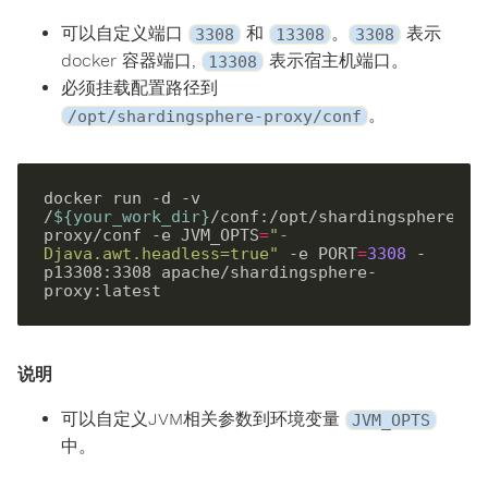
可以自定义端口
和
。
表示
3308
13308
3308
docker 容器端口,
表示宿主机端口。
13308
必须挂载配置路径到
。
/opt/shardingsphere-proxy/conf
docker run 
-d
 -v 
/
${
your_work_dir
}
/conf:/opt/shardingsphere-
proxy/conf 
-e
 JVM_OPTS
=
"-
Djava.awt.headless=true"
-e
 PORT
=
3308
 -
p13308:3308 apache/shardingsphere-
说明
可以自定义JVM相关参数到环境变量
JVM_OPTS
中。