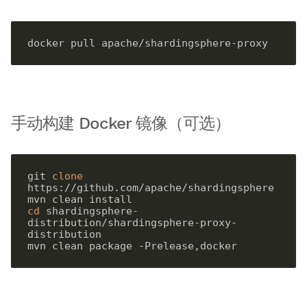
手动构建 Docker 镜像（可选）
git 
clone
https://github.com/apache/shardingsphere

cd
 shardingsphere-
distribution/shardingsphere-proxy-
distribution
