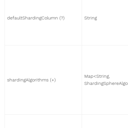
defaultShardingColumn (?)
String
Map<String,
shardingAlgorithms (+)
ShardingSphereAlgo