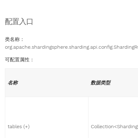
配置入口
类名称：
org.apache.shardingsphere.sharding.api.config.ShardingR
可配置属性：
名称
数据类型
tables (+)
Collection<Sharding