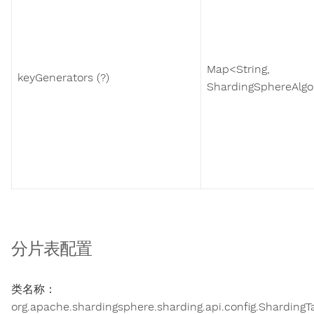
Map<String,
keyGenerators (?)
ShardingSphereAlgo
分片表配置
类名称：
org.apache.shardingsphere.sharding.api.config.ShardingT