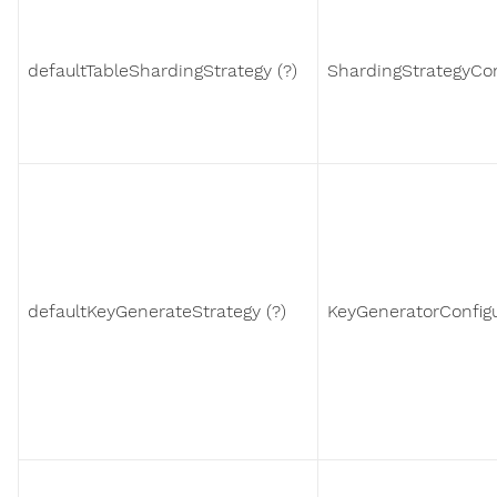
defaultTableShardingStrategy (?)
ShardingStrategyCon
defaultKeyGenerateStrategy (?)
KeyGeneratorConfigu