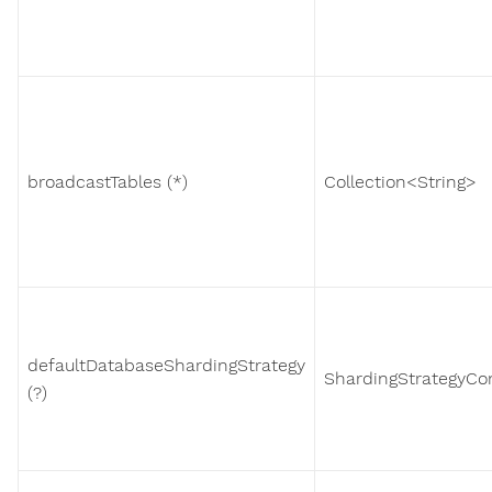
broadcastTables (*)
Collection<String>
defaultDatabaseShardingStrategy
ShardingStrategyCon
(?)