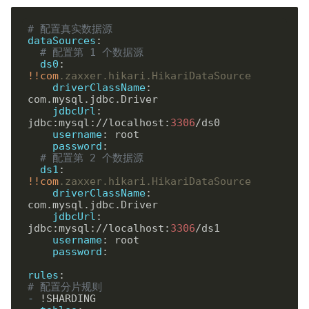
# 配置真实数据源
dataSources
:
# 配置第 1 个数据源
ds0
:
!!com
.zaxxer.hikari.HikariDataSource
driverClassName
:
jdbcUrl
:
jdbc:mysql://localhost:
3306
username
:
password
:
# 配置第 2 个数据源
ds1
:
!!com
.zaxxer.hikari.HikariDataSource
driverClassName
:
jdbcUrl
:
jdbc:mysql://localhost:
3306
username
:
password
:
rules
:
# 配置分片规则
-