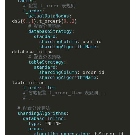
tables
:
# 配置 t_order 表规则
t_order
:
actualDataNodes
:
ds${
0
.
.
1
}.t_order${
0
.
.
1
}

# 配置分库策略
databaseStrategy
:
standard
:
shardingColumn
:
shardingAlgorithmName
:
database_inline

# 配置分表策略
tableStrategy
:
standard
:
shardingColumn
:
shardingAlgorithmName
:
t_order_item
:
# 省略配置 t_order_item 表规则...
# ...
# 配置分片算法
shardingAlgorithms
:
database_inline
:
type
:
props
:
algorithm-expression
:
 ds${user_id 