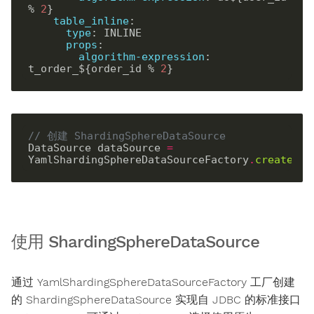
% 
2
table_inline
:
type
:
props
:
algorithm-expression
:
t_order_${order_id % 
2
// 创建 ShardingSphereDataSource
DataSource dataSource 
=
YamlShardingSphereDataSourceFactory
.
createDat
使用 ShardingSphereDataSource
通过 YamlShardingSphereDataSourceFactory 工厂创建
的 ShardingSphereDataSource 实现自 JDBC 的标准接口