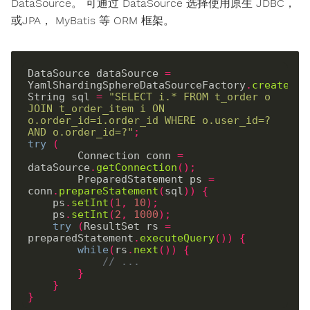
DataSource。 可通过 DataSource 选择使用原生 JDBC，
或JPA， MyBatis 等 ORM 框架。
DataSource dataSource 
=
YamlShardingSphereDataSourceFactory
.
createDat
String sql 
=
"SELECT i.* FROM t_order o 
JOIN t_order_item i ON 
o.order_id=i.order_id WHERE o.user_id=? 
AND o.order_id=?"
;
try
(
        Connection conn 
=
dataSource
.
getConnection
();
        PreparedStatement ps 
=
conn
.
prepareStatement
(
sql
))
{
    ps
.
setInt
(
1
,
10
);
    ps
.
setInt
(
2
,
1000
);
try
(
ResultSet rs 
=
preparedStatement
.
executeQuery
())
{
while
(
rs
.
next
())
{
// ...
}
}
}