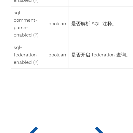
enabled (?)
sql-
comment-
boolean
是否解析 SQL 注释。
parse-
enabled (?)
sql-
federation-
boolean
是否开启 federation 查询。
enabled (?)