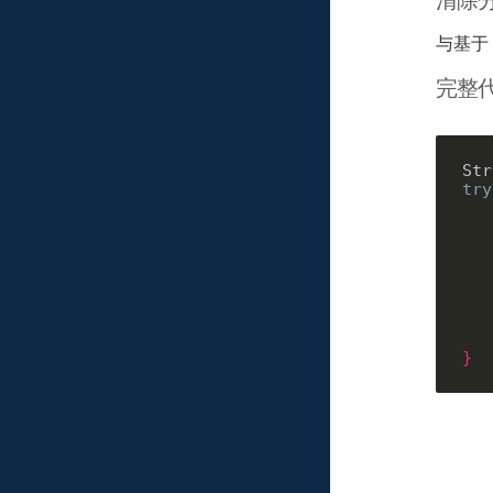
与基于 
完整
Str
try
}