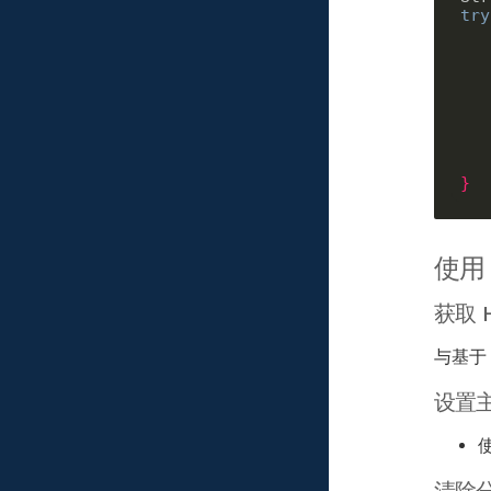
try
}
使用
获取 H
与基于 
设置
清除