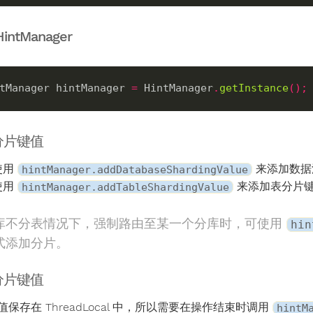
intManager
tManager hintManager 
=
 HintManager
.
getInstance
();
分片键值
使用
来添加数据
hintManager.addDatabaseShardingValue
使用
来添加表分片
hintManager.addTableShardingValue
库不分表情况下，强制路由至某一个分库时，可使用
hin
式添加分片。
分片键值
保存在 ThreadLocal 中，所以需要在操作结束时调用
hintM