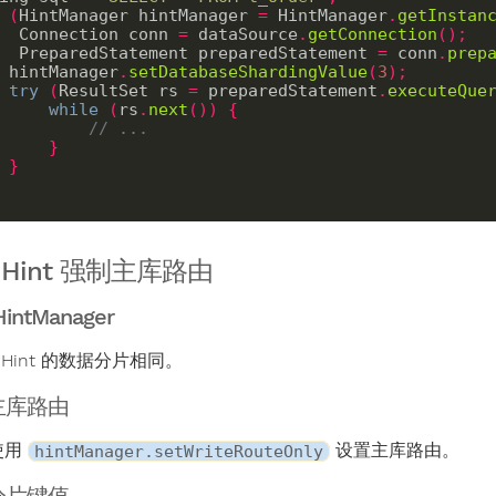
(
HintManager hintManager 
=
 HintManager
.
getInstan
     Connection conn 
=
 dataSource
.
getConnection
();
     PreparedStatement preparedStatement 
=
 conn
.
prep
    hintManager
.
setDatabaseShardingValue
(
3
);
try
(
ResultSet rs 
=
 preparedStatement
.
executeQue
while
(
rs
.
next
())
{
// ...
}
}
 Hint 强制主库路由
intManager
Hint 的数据分片相同。
主库路由
使用
设置主库路由。
hintManager.setWriteRouteOnly
分片键值