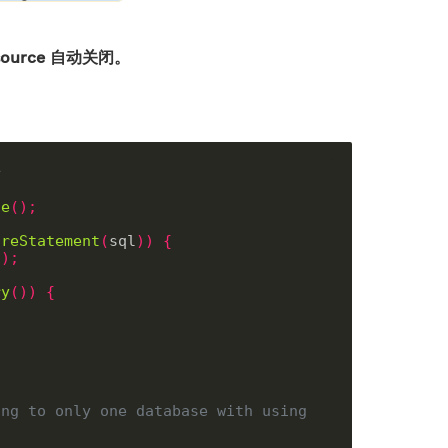
esource 自动关闭。
r
ce
();
areStatement
(
sql
))
{
1
);
ry
())
{
ng to only one database with using 