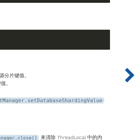
源分片键值。
键值。
tManager.setDatabaseShardingValue
来清除 ThreadLocal 中的内
anager.close()