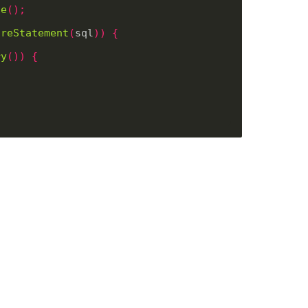
ce
();
areStatement
(
sql
))
{
ry
())
{