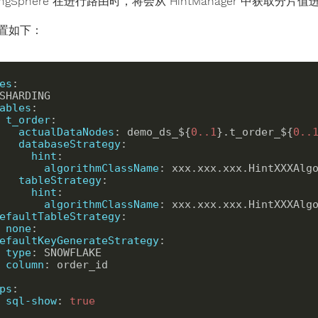
dingSphere 在进行路由时，将会从 HintManager 中获取分
置如下：
es
:
ables
:
t_order
:
actualDataNodes
:
 demo_ds_${
0
.
.
1
}.t_order_${
0
.
.
databaseStrategy
:
hint
:
algorithmClassName
:
tableStrategy
:
hint
:
algorithmClassName
:
efaultTableStrategy
:
none
:
efaultKeyGenerateStrategy
:
type
:
column
:
 order_id

ps
:
sql-show
:
true