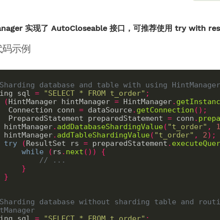
anager 实现了 AutoCloseable 接口，可推荐使用 try with r
代码示例
Sharding database and table with using HintManage
ing sql 
=
"SELECT * FROM t_order"
;
(
HintManager hintManager 
=
 HintManager
.
getInstan
     Connection conn 
=
 dataSource
.
getConnection
();
     PreparedStatement preparedStatement 
=
 conn
.
prep
    hintManager
.
addDatabaseShardingValue
(
"t_order"
,
    hintManager
.
addTableShardingValue
(
"t_order"
,
2
);
try
(
ResultSet rs 
=
 preparedStatement
.
executeQue
while
(
rs
.
next
())
{
// ...
}
}
Sharding database without sharding table and routi
tManager
ing sql 
=
"SELECT * FROM t_order"
;