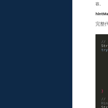
容。
hintM
完整
// 
Str
try
}
// 
Hin
Str