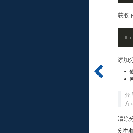
获取 H
Hin
添加
分
方
清除
分片键值