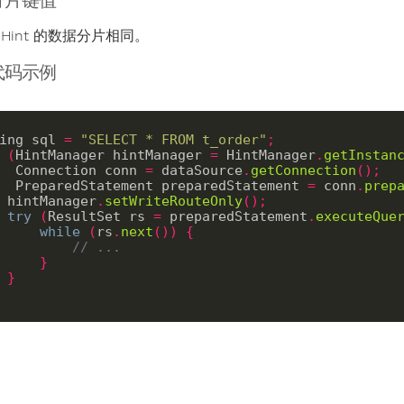
Hint 的数据分片相同。
代码示例
ing sql 
=
"SELECT * FROM t_order"
;
(
HintManager hintManager 
=
 HintManager
.
getInstan
     Connection conn 
=
 dataSource
.
getConnection
();
     PreparedStatement preparedStatement 
=
 conn
.
prep
    hintManager
.
setWriteRouteOnly
();
try
(
ResultSet rs 
=
 preparedStatement
.
executeQue
while
(
rs
.
next
())
{
// ...
}
}