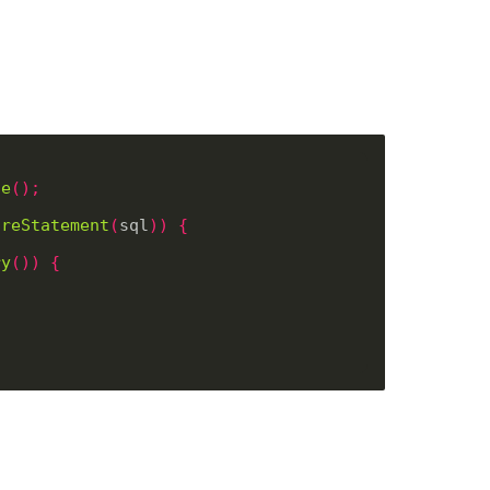
ce
();
areStatement
(
sql
))
{
ry
())
{