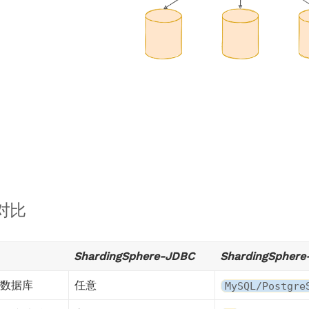
对比
ShardingSphere-JDBC
ShardingSphere
数据库
任意
MySQL/Postgre