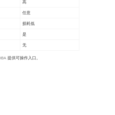
高
任意
损耗低
是
无
为 DBA 提供可操作入口。