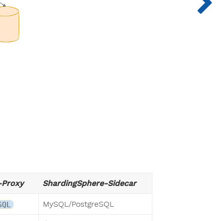
-Proxy
ShardingSphere-Sidecar
MySQL/PostgreSQL
SQL