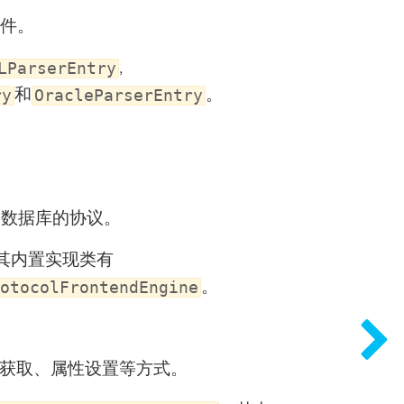
文件。
,
LParserEntry
和
。
ry
OracleParserEntry
访问数据库的协议。
其内置实现类有
。
otocolFrontendEngine
获取、属性设置等方式。