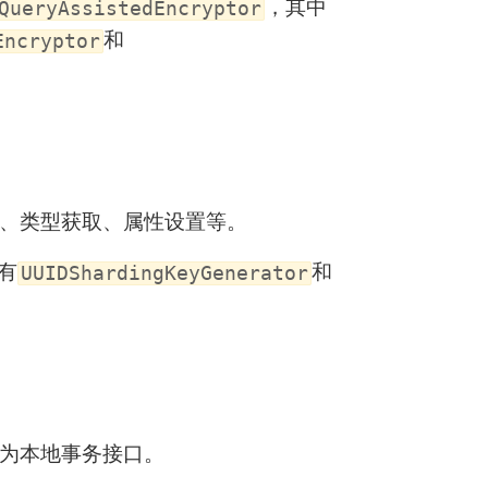
，其中
QueryAssistedEncryptor
和
Encryptor
、类型获取、属性设置等。
有
和
UUIDShardingKeyGenerator
为本地事务接口。