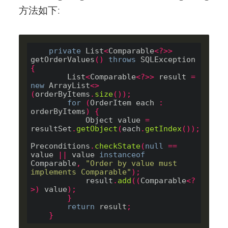
方法如下:
private
 List
<
Comparable
<?>>
getOrderValues
()
throws
 SQLException 
{
        List
<
Comparable
<?>>
 result 
=
new
 ArrayList
<>
(
orderByItems
.
size
());
for
(
OrderItem each 
:
orderByItems
)
{
            Object value 
=
resultSet
.
getObject
(
each
.
getIndex
());
Preconditions
.
checkState
(
null
==
value 
||
 value 
instanceof
Comparable
,
"Order by value must 
implements Comparable"
);
            result
.
add
((
Comparable
<?
>)
 value
);
}
return
 result
;
}