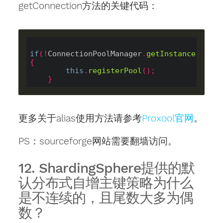
getConnection方法的关键代码：
if
(!
ConnectionPoolManager
.
getInstance
().
isP
{
this
.
registerPool
();
}
更多关于alias使用方法请参考
Proxool官网
。
PS：sourceforge网站需要翻墙访问。
12. ShardingSphere提供的默
认分布式自增主键策略为什么
是不连续的，且尾数大多为偶
数？