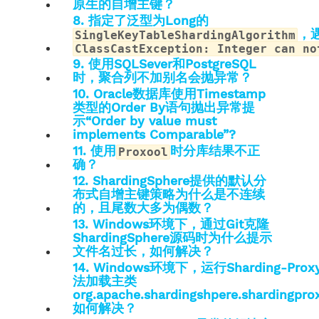
原生的自增主键？
8. 指定了泛型为Long的
，
SingleKeyTableShardingAlgorithm
ClassCastException: Integer can no
9. 使用SQLSever和PostgreSQL
时，聚合列不加别名会抛异常？
10. Oracle数据库使用Timestamp
类型的Order By语句抛出异常提
示“Order by value must
implements Comparable”?
11. 使用
时分库结果不正
Proxool
确？
12. ShardingSphere提供的默认分
布式自增主键策略为什么是不连续
的，且尾数大多为偶数？
13. Windows环境下，通过Git克隆
ShardingSphere源码时为什么提示
文件名过长，如何解决？
14. Windows环境下，运行Sharding-P
法加载主类
org.apache.shardingshpere.shardingpro
如何解决？