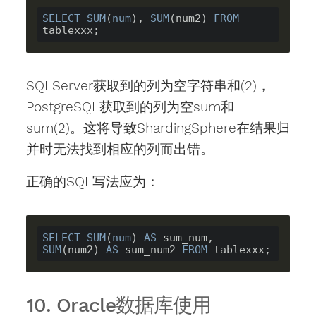
SELECT
SUM
(
num
), 
SUM
(num2) 
FROM
SQLServer获取到的列为空字符串和(2)，
PostgreSQL获取到的列为空sum和
sum(2)。这将导致ShardingSphere在结果归
并时无法找到相应的列而出错。
正确的SQL写法应为：
SELECT
SUM
(
num
) 
AS
 sum_num, 
SUM
(num2) 
AS
 sum_num2 
FROM
10. Oracle数据库使用