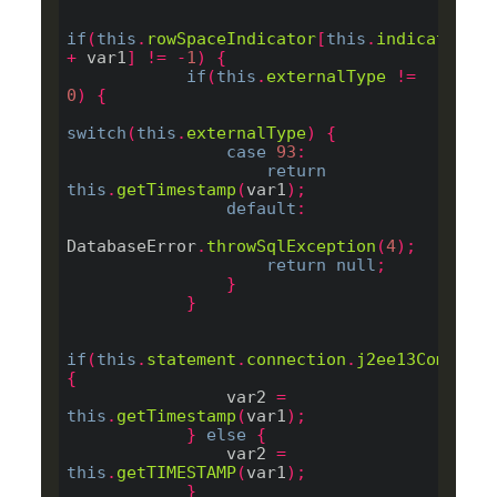
if
(
this
.
rowSpaceIndicator
[
this
.
indicatorInd
+
 var1
]
!=
-
1
)
{
if
(
this
.
externalType
!=
0
)
{
switch
(
this
.
externalType
)
{
case
93
:
return
this
.
getTimestamp
(
var1
);
default
:
DatabaseError
.
throwSqlException
(
4
);
return
null
;
}
}
if
(
this
.
statement
.
connection
.
j2ee13Complian
{
                var2 
=
this
.
getTimestamp
(
var1
);
}
else
{
                var2 
=
this
.
getTIMESTAMP
(
var1
);
}