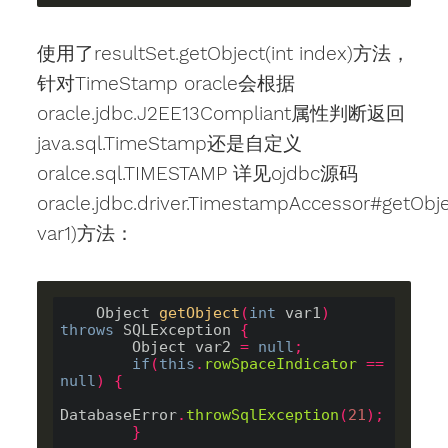
使用了resultSet.getObject(int index)方法，
针对TimeStamp oracle会根据
oracle.jdbc.J2EE13Compliant属性判断返回
java.sql.TimeStamp还是自定义
oralce.sql.TIMESTAMP 详见ojdbc源码
oracle.jdbc.driver.TimestampAccessor#getObje
var1)方法：
Object 
getObject
(
int
 var1
)
throws
 SQLException 
{
        Object var2 
=
null
;
if
(
this
.
rowSpaceIndicator
==
null
)
{
DatabaseError
.
throwSqlException
(
21
);
}