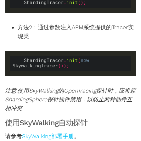
    ShardingTracer
.
init
();
方法2：通过参数注入APM系统提供的Tracer实
现类
    ShardingTracer
.
init
(
new
SkywalkingTracer
());
注意:使用SkyWalking的OpenTracing探针时，应将原
ShardingSphere探针插件禁用，以防止两种插件互
相冲突
使用SkyWalking自动探针
请参考
SkyWalking部署手册
。