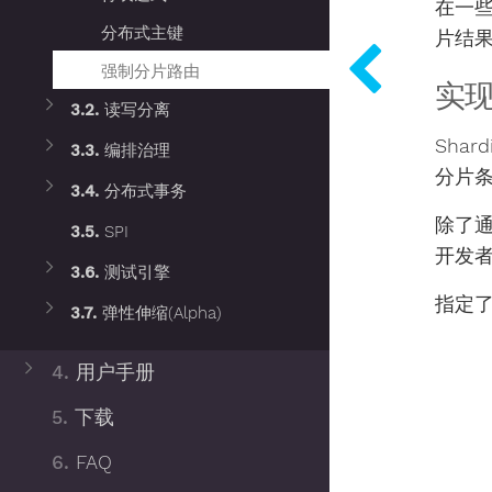
在一
分布式主键
片结果的
强制分片路由
实
3.2.
读写分离
Sha
3.3.
编排治理
分片
3.4.
分布式事务
除了通
3.5.
SPI
开发
3.6.
测试引擎
指定
3.7.
弹性伸缩(Alpha)
4.
用户手册
5.
下载
6.
FAQ