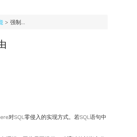
能
> 强制分片路由
由
here对SQL零侵入的实现方式。若SQL语句中