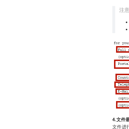
注意
4.文
文件进