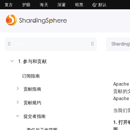
复古
护眼
海天
深邃
暗黑
默认
Shardin
1.
参与和贡献
订阅指南
Apache
贡献指南
贡献的
Apach
贡献规约
当我们需
提交者指南
1. 打
面。