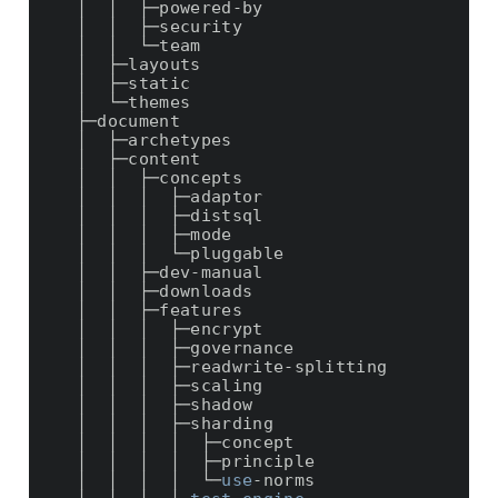
  │  │  ├─powered-by

  │  │  ├─security

  │  │  └─team

  │  ├─layouts

  │  ├─static

  │  └─themes

  ├─document

  │  ├─archetypes

  │  ├─content

  │  │  ├─concepts

  │  │  │  ├─adaptor

  │  │  │  ├─distsql

  │  │  │  ├─mode

  │  │  │  └─pluggable         

  │  │  ├─dev-manual

  │  │  ├─downloads

  │  │  ├─features

  │  │  │  ├─encrypt

  │  │  │  ├─governance

  │  │  │  ├─readwrite-splitting

  │  │  │  ├─scaling

  │  │  │  ├─shadow

  │  │  │  ├─sharding

  │  │  │  │  ├─concept

  │  │  │  │  ├─principle

  │  │  │  │  └─
use
-norms
