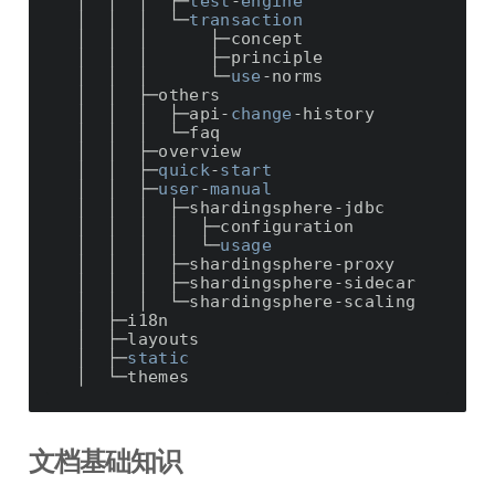
  │  │  │  ├─
test
-
engine
  │  │  │  └─
transaction
  │  │  │      ├─concept

  │  │  │      ├─principle

  │  │  │      └─
use
-norms

  │  │  ├─others

  │  │  │  ├─api-
change
-history

  │  │  │  └─faq    

  │  │  ├─overview

  │  │  ├─
quick
-
start
  │  │  ├─
user
-
manual
  │  │  │  ├─shardingsphere-jdbc

  │  │  │  │  ├─configuration

  │  │  │  │  └─
usage
  │  │  │  ├─shardingsphere-proxy

  │  │  │  ├─shardingsphere-sidecar

  │  │  │  └─shardingsphere-scaling  

  │  ├─i18n

  │  ├─layouts

  │  ├─
static
文档基础知识