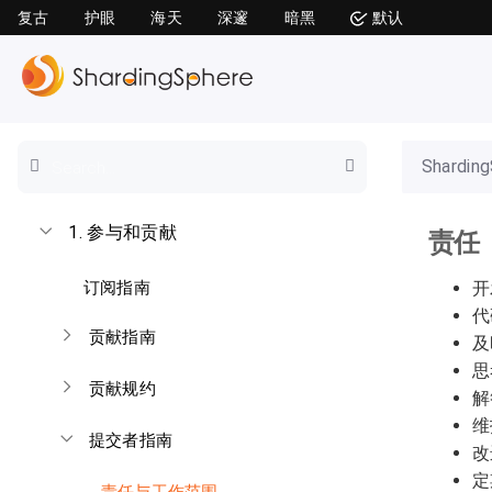
复古
护眼
海天
深邃
暗黑
默认
Shardin
1.
参与和贡献
责任
订阅指南
开
代
贡献指南
及
思
贡献规约
解
维
提交者指南
改
定