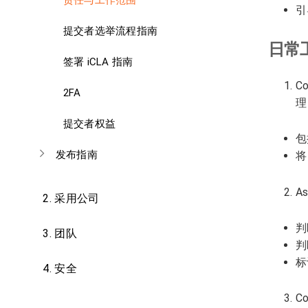
责任与工作范围
引
提交者选举流程指南
日常
签署 iCLA 指南
C
2FA
理
提交者权益
包
发布指南
将
A
2.
采用公司
判
3.
团队
判
标
4.
安全
C